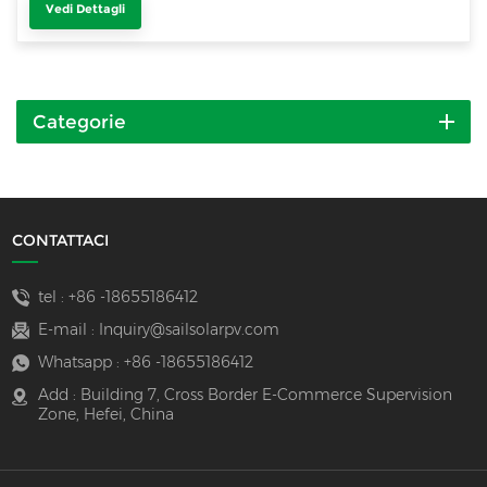
Vedi Dettagli
Categorie
CONTATTACI
tel :
+86 -18655186412
E-mail :
Inquiry@sailsolarpv.com
Whatsapp :
+86 -18655186412
Add : Building 7, Cross Border E-Commerce Supervision
Zone, Hefei, China