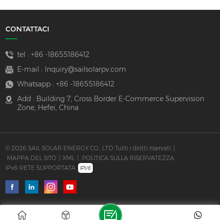
CONTATTACI
tel :
+86 -18655186412
E-mail :
Inquiry@sailsolarpv.com
Whatsapp :
+86 -18655186412
Add : Building 7, Cross Border E-Commerce Supervision
Zone, Hefei, China
© 2026 SAIL SOLAR ENERGY CO., LTD Tutti i diritti riservati
|
MAPPA DEL SITO
|
XML
|
POLITICA SULLA RISERVATEZZA
IPv6 RETE SUPPORTATA