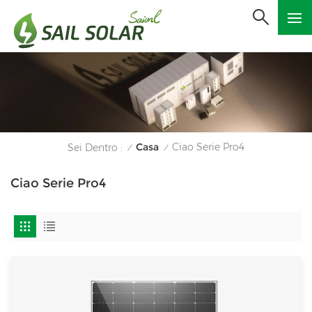
Casa
Ciao Serie Pro4
Sei Dentro :
/
/
Ciao Serie Pro4