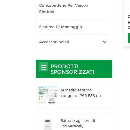
Caricabatterie Per Veicoli
Elettrici
C
e
Sistema Di Montaggio
C
Accessori Solari
PRODOTTI
SPONSORIZZATI
Armadio esterno
integrato IP66 ESS da
261 kWh raffreddato a
liquido per uso
commerciale e
industriale
Batterie agli ioni di
litio verticali,