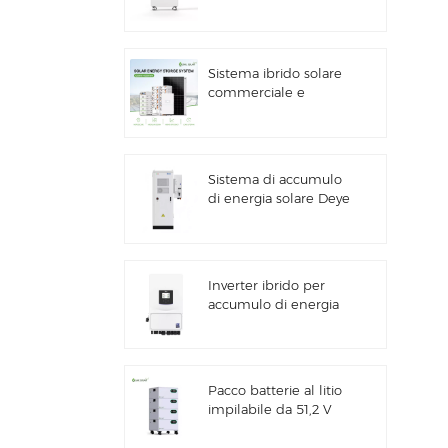
accumulo di energia
solare da 16 kWh
Sistema ibrido solare
commerciale e
industriale da 100
kW/125 kW
Sistema di accumulo
di energia solare Deye
GE-F60 All in One ESS
per uso commerciale
e industriale, con
batteria al litio da 60
Inverter ibrido per
kWh, armadio per
accumulo di energia
batterie,
solare Deye SUN-
alimentazione
7/7.6/8/10/12K-
esterna, 51,2 V, 100
SG06LP1-EU-CM3
Ah.
Pacco batterie al litio
impilabile da 51,2 V
per sistemi di
accumulo di energia