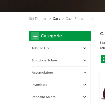
Casa
Sei Dentro :
Cavo Fotovoltaico
/
/
Ca
Categorie
I c
com
Tutto In Uno
Soluzione Solare
Accumulatore
Invertitore
Pannello Solare