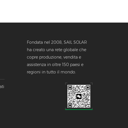
Fondata nel 2008, SAIL SOLAR
ha creato una rete globale che
copre produzione, vendita e
assistenza in oltre 150 paesi e
o
regioni in tutto il mondo.
llo
ati
li.
el