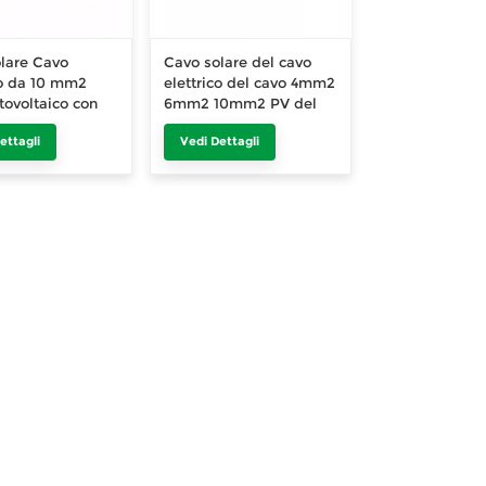
lare Cavo
Cavo solare del cavo
co da 10 mm2
elettrico del cavo 4mm2
tovoltaico con
6mm2 10mm2 PV del
cavo 50mm2 70mm2
ettagli
Vedi Dettagli
95mm2 con TUV UL