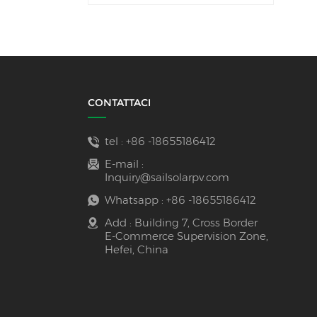
solare (100 Ah e 200
Ah) per ESS.
CONTATTACI
tel :
+86 -18655186412
E-mail :
Inquiry@sailsolarpv.com
Whatsapp :
+86 -18655186412
Add : Building 7, Cross Border
E-Commerce Supervision Zone,
Hefei, China