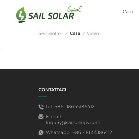
Casa
Casa
Sei Dentro :
Video
/
/
.
CONTATTACI
tel :
+86 -18655186412
E-mail :
Inquiry@sailsolarpv.com
Whatsapp :
+86 -18655186412