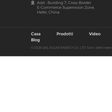
Add : Building 7, Cross Border
E-Commerce Supervision Zone,
Hefei, China
Casa
Prodotti
Video
Blog
© 2026 SAIL SOLAR ENERGY CO., LTD Tutti i diritti riserv