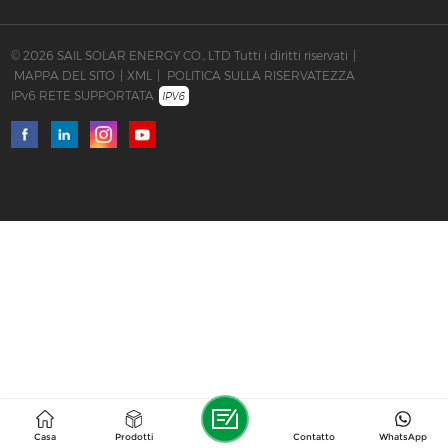
© 2026 SAIL SOLAR ENERGY CO., LTD Tutti i diritti riservati
|
MAPPA DEL SITO
|
XML
|
POLITICA SULLA RISERVATEZZA
IPv6 RETE SUPPORTATA
Casa
Prodotti
Contatto
WhatsApp