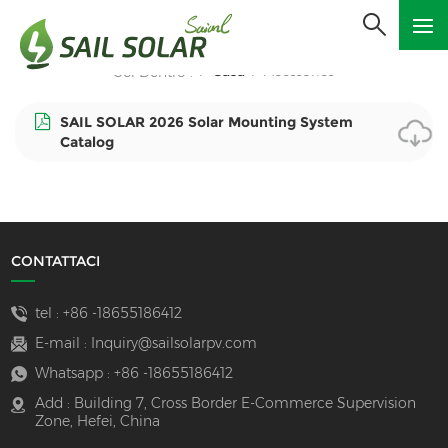
Casa
Acessories
Sei Dentro :
/
/
SAIL SOLAR 2026 Solar Mounting System
Catalog
CONTATTACI
tel :
+86 -18655186412
E-mail :
Inquiry@sailsolarpv.com
Whatsapp :
+86 -18655186412
Add : Building 7, Cross Border E-Commerce Supervision
Zone, Hefei, China