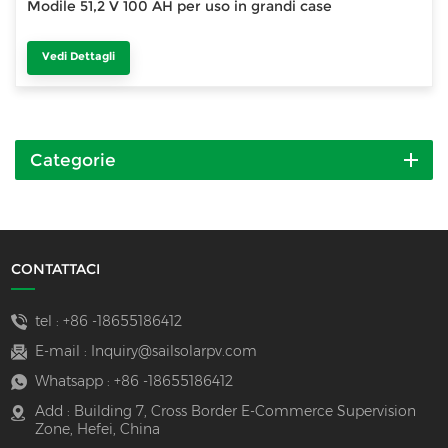
Modile 51,2 V 100 AH per uso in grandi case
Vedi Dettagli
Categorie
CONTATTACI
tel :
+86 -18655186412
E-mail :
Inquiry@sailsolarpv.com
Whatsapp :
+86 -18655186412
Add : Building 7, Cross Border E-Commerce Supervision
Zone, Hefei, China