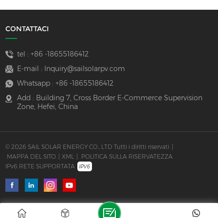
CONTATTACI
tel :
+86 -18655186412
E-mail :
Inquiry@sailsolarpv.com
Whatsapp :
+86 -18655186412
Add : Building 7, Cross Border E-Commerce Supervision
Zone, Hefei, China
© 2026 SAIL SOLAR ENERGY CO., LTD Tutti i diritti riservati
|
MAPPA DEL SITO
|
XML
|
POLITICA SULLA RISERVATEZZA
IPv6 RETE SUPPORTATA