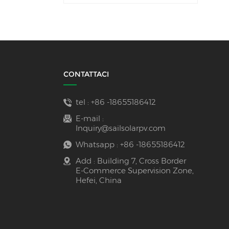
solare (100 Ah e 200
Ah) per ESS.
CONTATTACI
tel :
+86 -18655186412
E-mail :
Inquiry@sailsolarpv.com
Whatsapp :
+86 -18655186412
Add : Building 7, Cross Border
E-Commerce Supervision Zone,
Hefei, China