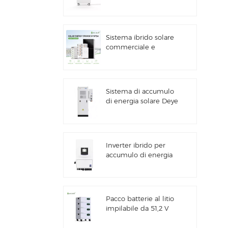
accumulo di energia
solare da 16 kWh
Sistema ibrido solare
commerciale e
industriale da 100
kW/125 kW
Sistema di accumulo
di energia solare Deye
GE-F60 All in One ESS
per uso commerciale
e industriale, con
batteria al litio da 60
Inverter ibrido per
kWh, armadio per
accumulo di energia
batterie,
solare Deye SUN-
alimentazione
7/7.6/8/10/12K-
esterna, 51,2 V, 100
SG06LP1-EU-CM3
Ah.
Pacco batterie al litio
impilabile da 51,2 V
per sistemi di
accumulo di energia