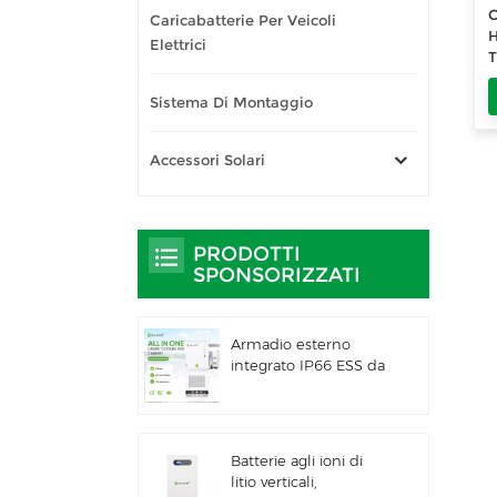
C
Caricabatterie Per Veicoli
H
Elettrici
T
s
Sistema Di Montaggio
Accessori Solari
PRODOTTI
SPONSORIZZATI
Armadio esterno
integrato IP66 ESS da
261 kWh raffreddato a
liquido per uso
commerciale e
industriale
Batterie agli ioni di
litio verticali,