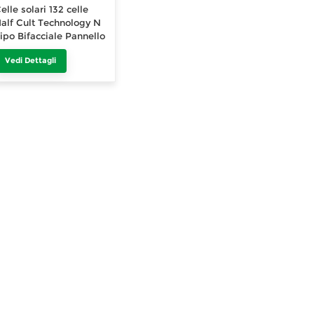
elle solari 132 celle
alf Cult Technology N
ipo Bifacciale Pannello
olare Modulo 690W
Vedi Dettagli
695W 700W 705W
710W 715W 720W