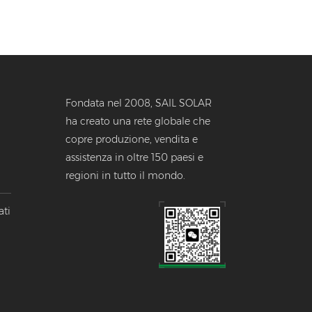
Fondata nel 2008, SAIL SOLAR
ha creato una rete globale che
copre produzione, vendita e
assistenza in oltre 150 paesi e
o
regioni in tutto il mondo.
llo
ati
li.
el