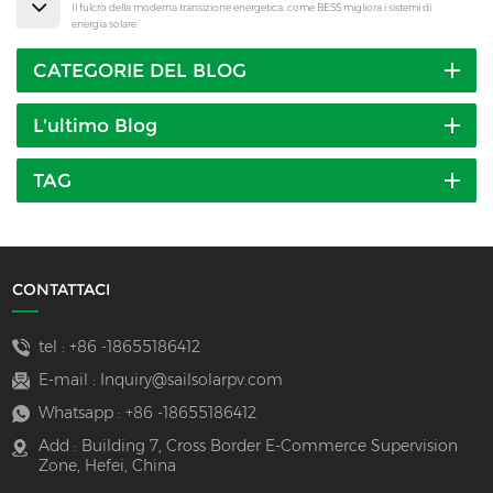
Il fulcro della moderna transizione energetica: come BESS migliora i sistemi di
energia solare
CATEGORIE DEL BLOG
L'ultimo Blog
TAG
CONTATTACI
tel :
+86 -18655186412
E-mail :
Inquiry@sailsolarpv.com
Whatsapp :
+86 -18655186412
Add : Building 7, Cross Border E-Commerce Supervision
Zone, Hefei, China