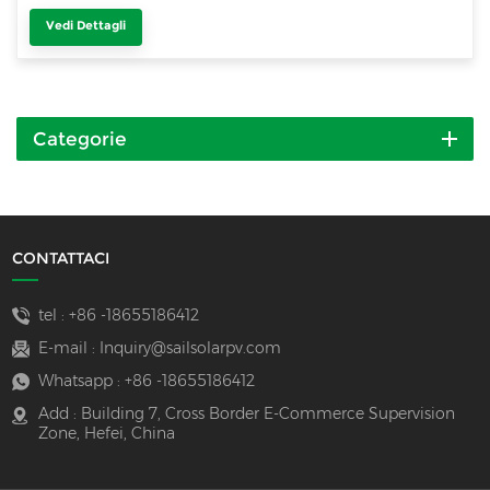
Vedi Dettagli
Categorie
CONTATTACI
tel :
+86 -18655186412
E-mail :
Inquiry@sailsolarpv.com
Whatsapp :
+86 -18655186412
Add : Building 7, Cross Border E-Commerce Supervision
Zone, Hefei, China