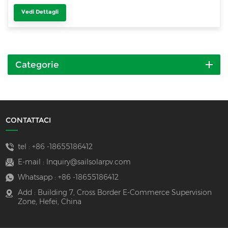
Vedi Dettagli
Categorie
CONTATTACI
tel :
+86 -18655186412
E-mail :
Inquiry@sailsolarpv.com
Whatsapp :
+86 -18655186412
Add : Building 7, Cross Border E-Commerce Supervision
Zone, Hefei, China