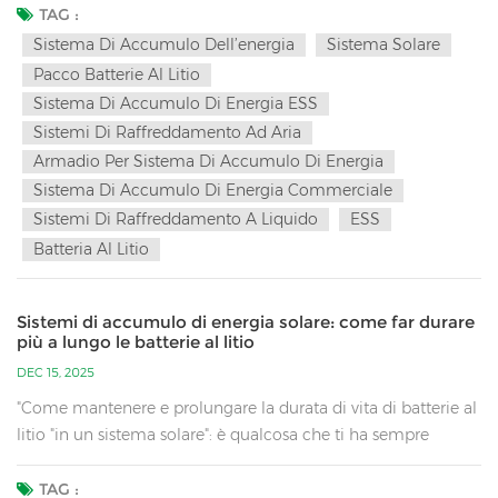
nella sicurezza, nell'efficienza economica e nella durata di
TAG :
servizio dell'intero sistema. Poiché le due principali
Sistema Di Accumulo Dell’energia
Sistema Solare
tecnologie di gestione termica, raffreddamento ad aria e
Pacco Batterie Al Litio
raffreddamento a liquido Ognuna di esse presenta vantaggi e
Sistema Di Accumulo Di Energia ESS
limitazioni. Solo attraverso una valutazione completa su più
Sistemi Di Raffreddamento Ad Aria
dimensioni, tra cui caratteristiche tecniche, costi economici
Armadio Per Sistema Di Accumulo Di Energia
e adattabilità ambientale, è possibile individuare la soluzione
Sistema Di Accumulo Di Energia Commerciale
più idonea. 1. Confronto delle caratteristiche tecniche
Sistemi Di Raffreddamento A Liquido
ESS
principali 1.1 Efficienza di dissipazione del calore e controllo
Batteria Al Litio
della temperatura I sistemi di raffreddamento ad aria
dissipano il calore facendo circolare l'aria attraverso le
ventole. Poiché l'aria ha una conduttività termica di solo
Sistemi di accumulo di energia solare: come far durare
0,026 W/(m·K), la sua efficienza di trasferimento del calore è
più a lungo le batterie al litio
relativamente bassa. In effetti, la differenza di temperatura
DEC 15, 2025
delle celle degli armadi di accumulo di energia raffreddati
"Come mantenere e prolungare la durata di vita di batterie al
ad aria è generalmente compresa nell'intervallo di 5–8 °C.
litio "in un sistema solare": è qualcosa che ti ha sempre
Questo metodo di controllo della temperatura è adatto a
preoccupato? La manutenzione delle batterie al litio richiede
scenari con densità di potenza ≤ 1C e cicli di carica-scarica
la considerazione di molti fattori, come la gestione della
TAG :
giornalieri medi ≤ 2, come ad esempio i progetti di