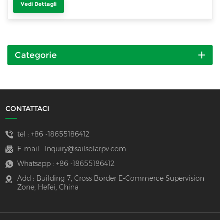
Vedi Dettagli
Categorie
CONTATTACI
tel :
+86 -18655186412
E-mail :
Inquiry@sailsolarpv.com
Whatsapp :
+86 -18655186412
Add : Building 7, Cross Border E-Commerce Supervision
Zone, Hefei, China