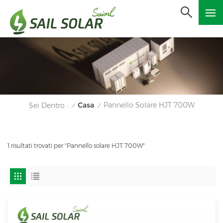
Casa
Pannello Solare HJT 700W
Sei Dentro :
/
/
1 risultati trovati per "Pannello solare HJT 700W"