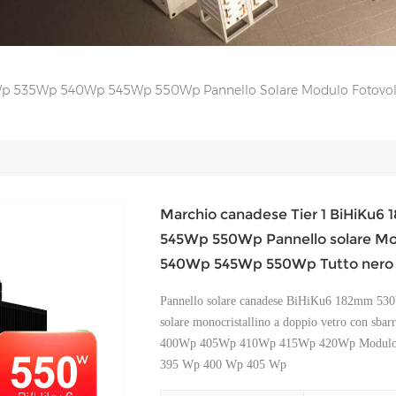
0Wp 535Wp 540Wp 545Wp 550Wp Pannello Solare Modulo Fotov
Marchio canadese Tier 1 BiHiK
545Wp 550Wp Pannello solare Mo
540Wp 545Wp 550Wp Tutto ner
Pannello solare canadese BiHiKu6 182mm 
solare monocristallino a doppio vetro con sbar
400Wp 405Wp 410Wp 415Wp 420Wp Modulo f
395 Wp 400 Wp 405 Wp