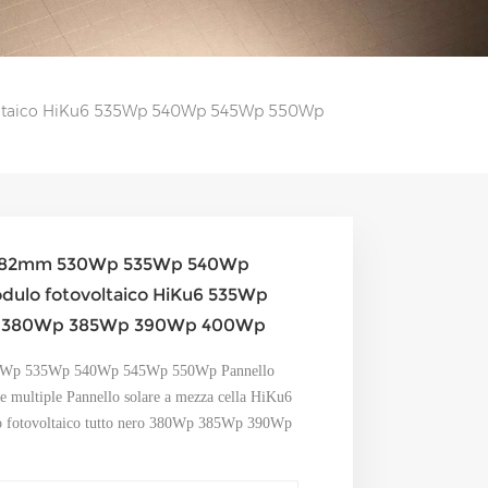
oltaico HiKu6 535Wp 540Wp 545Wp 550Wp
u6 182mm 530Wp 535Wp 540Wp
dulo fotovoltaico HiKu6 535Wp
o 380Wp 385Wp 390Wp 400Wp
530Wp 535Wp 540Wp 545Wp 550Wp Pannello
re multiple Pannello solare a mezza cella HiKu6
otovoltaico tutto nero 380Wp 385Wp 390Wp