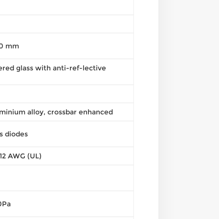
 30 mm
ed glass with anti-ref-lective
minium alloy, crossbar enhanced
s diodes
 12 AWG (UL)
0Pa