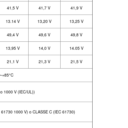
41,5 V
41,7 V
41,9 V
13.14 V
13,20 V
13,25 V
49,4 V
49,6 V
49,8 V
13,95 V
14,0 V
14.05 V
21,1 V
21,3 V
21,5 V
C~+85°C
 o 1000 V (IEC/UL))
L 61730 1000 V)
o CLASSE C (IEC 61730)