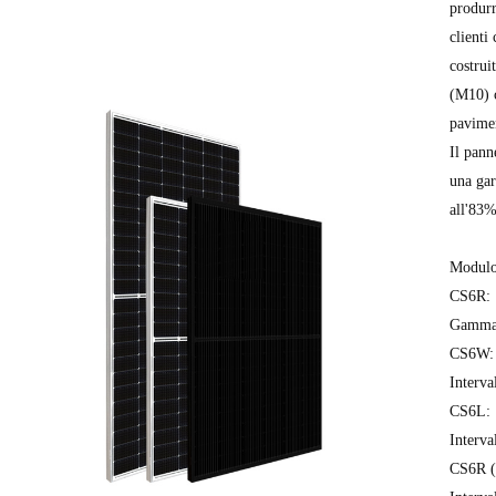
produrr
clienti
costrui
(M10) c
pavime
Il pann
una gar
all'83%
Modulo
CS6R: 
Gamma 
CS6W: 
Interva
CS6L: 
Interva
CS6R (