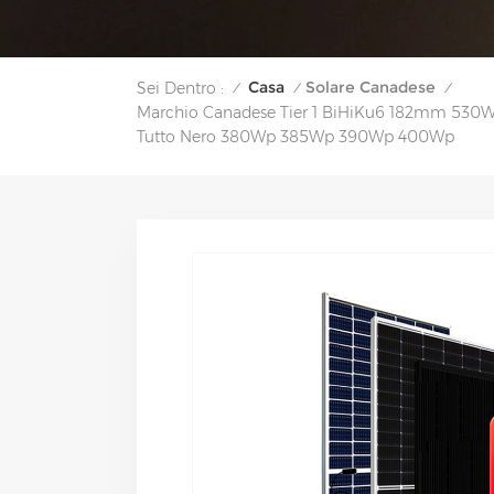
Casa
Solare Canadese
Sei Dentro :
/
/
/
Marchio Canadese Tier 1 BiHiKu6 182mm 53
Tutto Nero 380Wp 385Wp 390Wp 400Wp