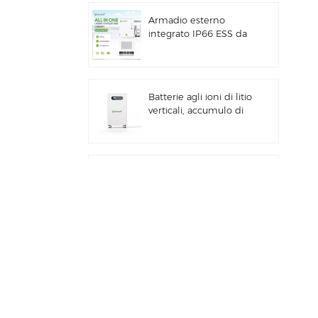
Armadio esterno
integrato IP66 ESS da
261 kWh raffreddato a
liquido per uso
commerciale e
industriale
Batterie agli ioni di litio
verticali, accumulo di
energia solare da 16
kWh
Sistema ibrido solare
commerciale e
industriale da 100
kW/125 kW
Sistema di accumulo
di energia solare Deye
GE-F60 All in One ESS
per uso commerciale
e industriale, con
batteria al litio da 60