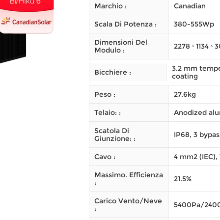
Marchio :
Canadian
Scala Di Potenza :
380-555Wp
Dimensioni Del
2278 ˣ 1134 ˣ
Modulo :
3.2 mm temper
Bicchiere :
coating
Peso :
27.6kg
Telaio: :
Anodized alu
Scatola Di
IP68, 3 bypas
Giunzione: :
Cavo :
4 mm2 (IEC),
Massimo. Efficienza
21.5%
:
Carico Vento/neve
5400Pa/240
: