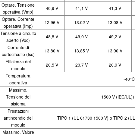
Optare. Tensione
40,9 V
41,1 V
41,3 V
operativa (Vmp)
Optare. Corrente
12,96 V
13.02 V
13:08 V
operativa (Imp)
Tensione a circuito
48,8 V
49,0 V
49,2 V
aperto (Voc)
Corrente di
13,80 V
13,85 V
13,90 V
cortocircuito (Isc)
Efficienza del
20,5 V
20,7 V
20,9 V
modulo
Temperatura
-40°
operativa
Massimo.
Tensione del
1500 V (IEC/UL))
sistema
Prestazioni
antincendio del
TIPO 1 (UL 61730 1500 V) o TIPO 2 (U
modulo
Massimo. Valore