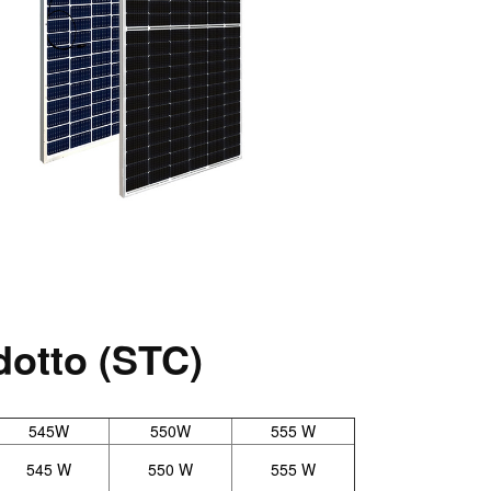
dotto (STC)
545W
550W
555 W
545 W
550 W
555 W