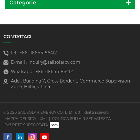
Categorie
CONTATTACI
tel :
+86 -18655186412
E-mail :
Inquiry@sailsolarpv.com
Whatsapp :
+86 -18655186412
Add : Building 7, Cross Border E-Commerce Supervision
Zone, Hefei, China
© 2026 SAIL SOLAR ENERGY CO., LTD Tutti i diritti riservati
|
MAPPA DEL SITO
|
XML
|
POLITICA SULLA RISERVATEZZA
IPv6 RETE SUPPORTATA