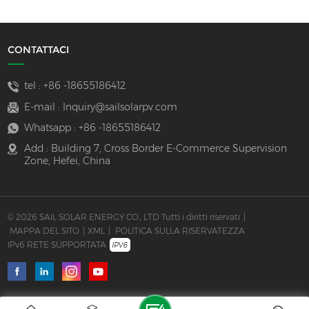
CONTATTACI
tel :
+86 -18655186412
E-mail :
Inquiry@sailsolarpv.com
Whatsapp :
+86 -18655186412
Add : Building 7, Cross Border E-Commerce Supervision
Zone, Hefei, China
© 2026 SAIL SOLAR ENERGY CO., LTD Tutti i diritti riservati
|
MAPPA DEL SITO
|
XML
|
POLITICA SULLA RISERVATEZZA
IPv6 RETE SUPPORTATA