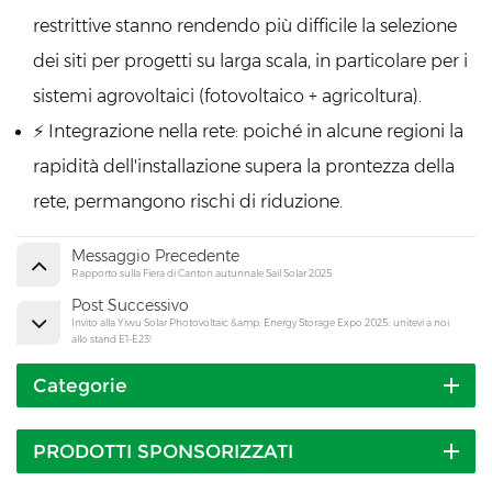
restrittive stanno rendendo più difficile la selezione
dei siti per progetti su larga scala, in particolare per i
sistemi agrovoltaici (fotovoltaico + agricoltura).
⚡ Integrazione nella rete: poiché in alcune regioni la
rapidità dell'installazione supera la prontezza della
rete, permangono rischi di riduzione.
Messaggio Precedente
Rapporto sulla Fiera di Canton autunnale Sail Solar 2025
Post Successivo
Invito alla Yiwu Solar Photovoltaic &amp; Energy Storage Expo 2025: unitevi a noi
allo stand E1-E23!
Categorie
PRODOTTI SPONSORIZZATI